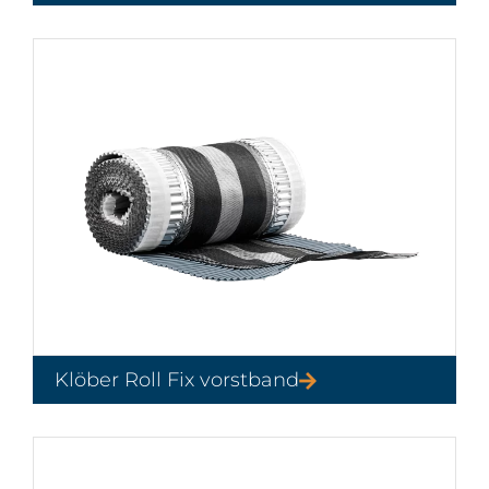
Klöber Roll Fix vorstband