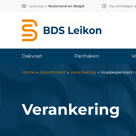
Levering in
Nederland en België
Op werkdagen
Dakvoet
Panhaken
V
Home
»
Assortiment
»
Verankering
»
Hoekkeperklem 
Verankering