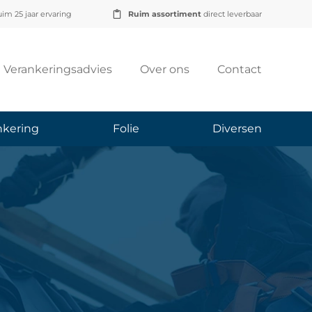
im 25 jaar ervaring
Ruim assortiment
direct leverbaar
Verankeringsadvies
Over ons
Contact
nkering
Folie
Diversen