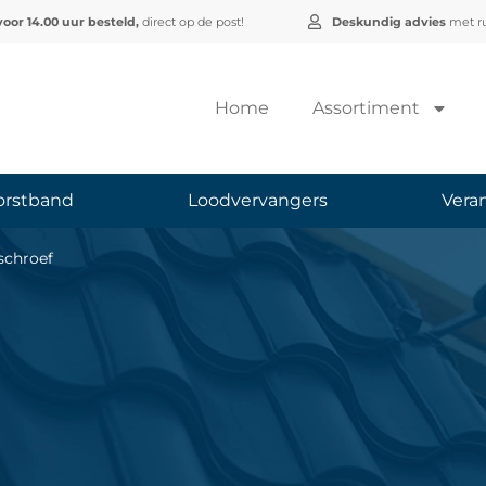
voor 14.00 uur besteld,
direct op de post!
Deskundig advies
met ru
Home
Assortiment
orstband
Loodvervangers
Vera
schroef