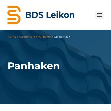
Home
»
Assortiment
»
Panhaken
»
Spijkerhaak
Panhaken