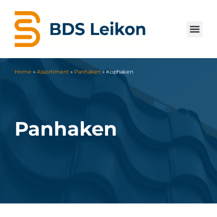
Home
»
Assortiment
»
Panhaken
»
Kophaken
Panhaken