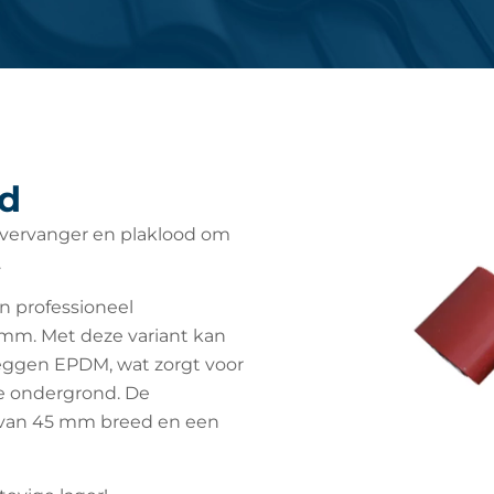
rd
odvervanger en plaklood om
.
n professioneel
mm. Met deze variant kan
leggen EPDM, wat zorgt voor
e ondergrond. De
l van 45 mm breed en een