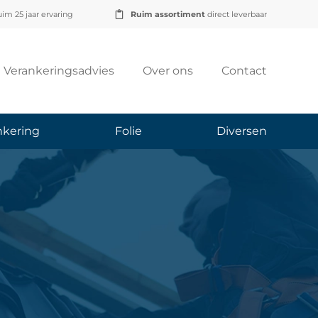
im 25 jaar ervaring
Ruim assortiment
direct leverbaar
Verankeringsadvies
Over ons
Contact
nkering
Folie
Diversen