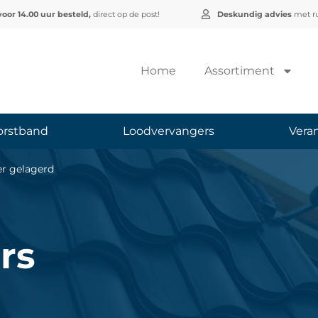
voor 14.00 uur besteld,
direct op de post!
Deskundig advies
met ru
Home
Assortiment
orstband
Loodvervangers
Vera
ler gelagerd
rs