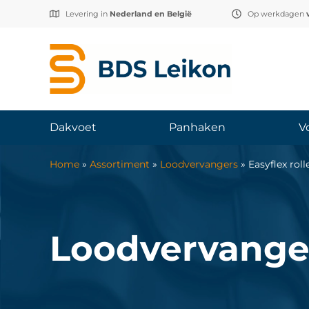
Levering in
Nederland en België
Op werkdagen
Dakvoet
Panhaken
V
Home
»
Assortiment
»
Loodvervangers
»
Easyflex rol
Loodvervange