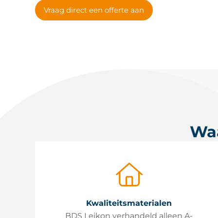
Vraag direct een offerte aan
Waa
Kwaliteitsmaterialen
BDS Leikon verhandeld alleen A-