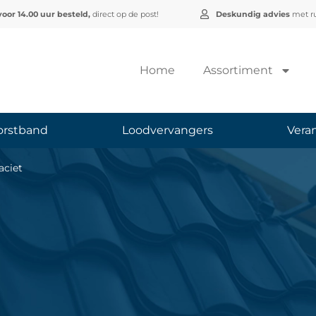
voor 14.00 uur besteld,
direct op de post!
Deskundig advies
met ru
Home
Assortiment
orstband
Loodvervangers
Vera
aciet