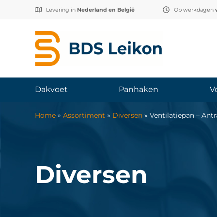
Levering in
Nederland en België
Op werkdagen
Dakvoet
Panhaken
V
Home
»
Assortiment
»
Diversen
»
Ventilatiepan – Antr
Diversen