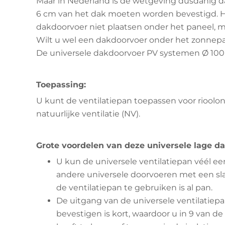
Maar in Nederland is de wetgeving dusdanig 
6 cm van het dak moeten worden bevestigd. H
dakdoorvoer niet plaatsen onder het paneel, ma
Wilt u wel een dakdoorvoer onder het zonnep
De universele dakdoorvoer PV systemen Ø 10
Toepassing:
U kunt de ventilatiepan toepassen voor rioolon
natuurlijke ventilatie (NV).
Grote voordelen van deze universele lage d
U kun de universele ventilatiepan véél 
andere universele doorvoeren met een sl
de ventilatiepan te gebruiken is al pan.
De uitgang van de universele ventilatiep
bevestigen is kort, waardoor u in 9 van d