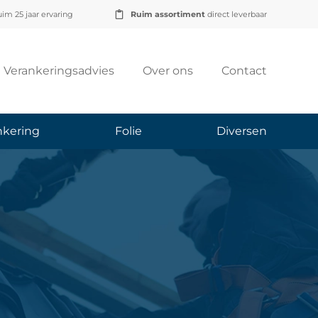
im 25 jaar ervaring
Ruim assortiment
direct leverbaar
Verankeringsadvies
Over ons
Contact
nkering
Folie
Diversen