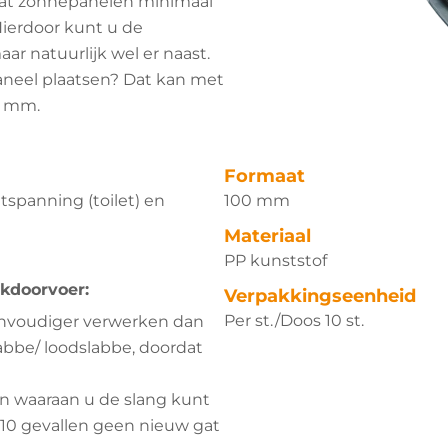
dat zonnepanelen minimaal
ierdoor kunt u de
ar natuurlijk wel er naast.
aneel plaatsen? Dat kan met
0 mm.
Formaat
tspanning (toilet) en
100 mm
Materiaal
PP kunststof
akdoorvoer:
Verpakkingseenheid
Per st./Doos 10 st.
eenvoudiger verwerken dan
abbe/ loodslabbe, doordat
an waaraan u de slang kunt
e 10 gevallen geen nieuw gat