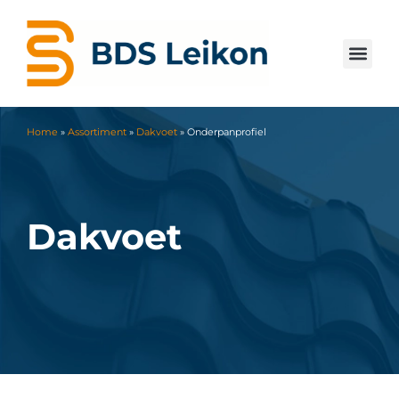
Home
»
Assortiment
»
Dakvoet
»
Onderpanprofiel
Dakvoet